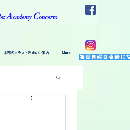
A
C
let
cademy
oncerto
本部各クラス・料金のご案内
More
毎週月曜日更新に