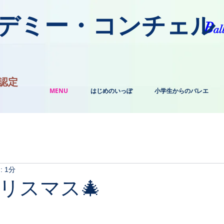
カデミー・コンチェル
​B
al
認定
MENU
はじめのいっぽ
小学生からのバレエ
 1分
リスマス🎄