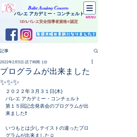
​B
A
C
allet
cademy
oncerto
バレエ アカデミー・コンチェルト
MENU
SDAバレエ安全指導者資格®認定
毎週月曜日更新になりました！
記事
2022年2月5日
読了時間: 1分
プログラムが出来ました
✨✨✨
２０２２年３月３１日(木)
バレエ アカデミー・コンチェルト
第１５回記念発表会のプログラムが出
来ました❗️
いつもとは少しテイストの違ったプロ
グラムが出来ました☺️