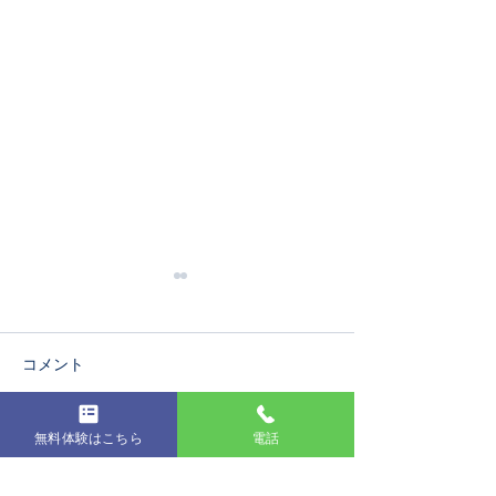
コメント
第19回発表会
無料体験はこちら
電話
コメントを追加…
コンクールに出
た