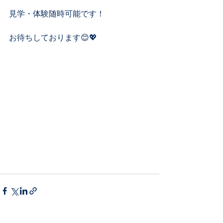
見学・体験随時可能です！
お待ちしております😊💖 