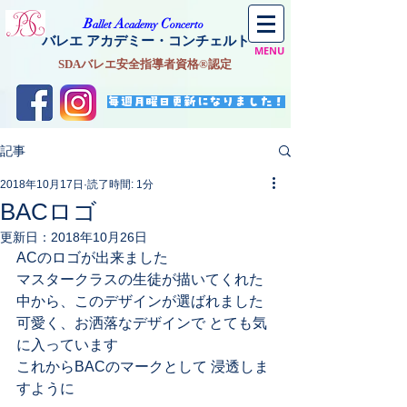
​B
A
C
allet
cademy
oncerto
バレエ アカデミー・コンチェルト
MENU
SDAバレエ安全指導者資格®認定
毎週月曜日更新になりました！
記事
2018年10月17日
読了時間: 1分
BACロゴ
更新日：
2018年10月26日
ACのロゴが出来ました
マスタークラスの生徒が描いてくれた
中から、このデザインが選ばれました
可愛く、お洒落なデザインで とても気
に入っています
これからBACのマークとして 浸透しま
すように