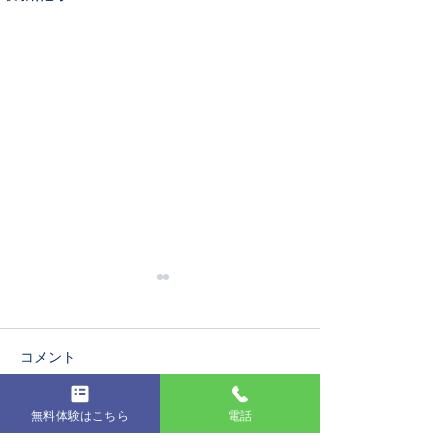
コメント
第19回発表会
無料体験はこちら
電話
コメントを追加…
コンクールに出