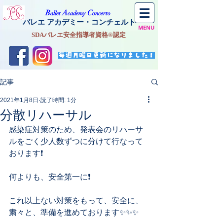
​B
A
C
allet
cademy
oncerto
バレエ アカデミー・コンチェルト
MENU
SDAバレエ安全指導者資格®認定
毎週月曜日更新になりました！
記事
2021年1月8日
読了時間: 1分
分散リハーサル
感染症対策のため、発表会のリハーサ
ルをごく少人数ずつに分けて行なって
おります❗️
何よりも、安全第一に❗️
これ以上ない対策をもって、安全に、
粛々と、準備を進めております✨✨✨