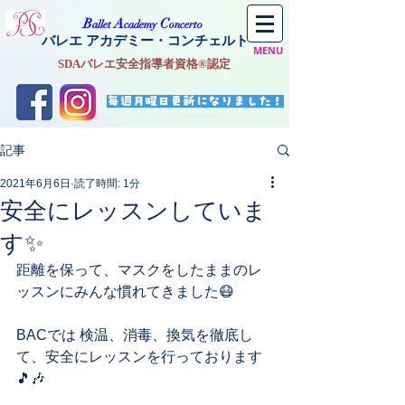
​B
A
C
allet
cademy
oncerto
バレエ アカデミー・コンチェルト
MENU
SDAバレエ安全指導者資格®認定
毎週月曜日更新になりました！
記事
2021年6月6日
読了時間: 1分
安全にレッスンしていま
す✨
距離を保って、マスクをしたままのレ
ッスンにみんな慣れてきました😷
BACでは 検温、消毒、換気を徹底し
て、安全にレッスンを行っております
🎵🎶