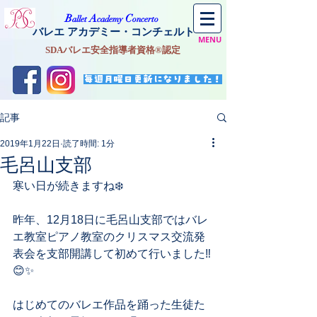
​B
A
C
allet
cademy
oncerto
バレエ アカデミー・コンチェルト
MENU
SDAバレエ安全指導者資格®認定
毎週月曜日更新になりました！
記事
2019年1月22日
読了時間: 1分
毛呂山支部
寒い日が続きますね❄️
昨年、12月18日に毛呂山支部ではバレ
エ教室ピアノ教室のクリスマス交流発
表会を支部開講して初めて行いました‼︎
😊✨
はじめてのバレエ作品を踊った生徒た