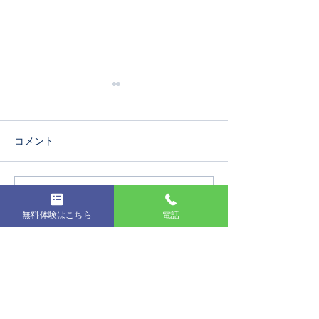
コメント
第19回発表会
コメントを追加…
コンクールに出
無料体験はこちら
電話
た