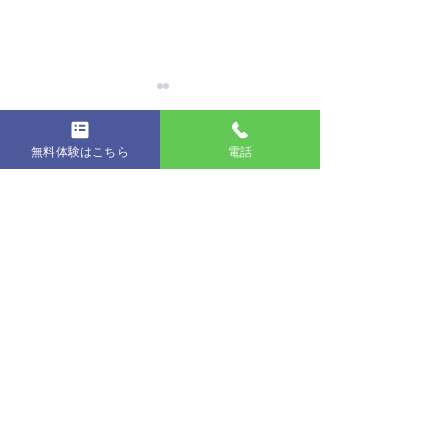
無料体験はこちら
電話
コメント
第19回発表会
コメントを追加…
コンクールに出
た