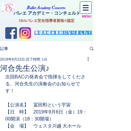
​B
A
C
allet
cademy
oncerto
バレエ アカデミー・コンチェルト
MENU
SDAバレエ安全指導者資格®認定
毎週月曜日更新になりました！
記事
2019年8月22日
読了時間: 1分
河合先生公演♪
次回BACの発表会で指揮をしてくださ
る、河合先生の演奏会のお知らせで
す！
【公演名】　冨田勲という宇宙
【日　時】　2019年9月6日（金）19：
00開演（18：30開場）
【会　場】　ウェスタ川越 大ホール