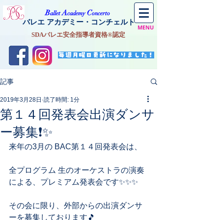
​B
A
C
allet
cademy
oncerto
バレエ アカデミー・コンチェルト
MENU
SDAバレエ安全指導者資格®認定
毎週月曜日更新になりました！
記事
2019年3月28日
読了時間: 1分
第１４回発表会出演ダンサ
ー募集❗️✨
来年の3月の BAC第１４回発表会は、
全プログラム 生のオーケストラの演奏
による、プレミアム発表会です✨✨✨
その会に限り、外部からの出演ダンサ
ーを募集しております🎵