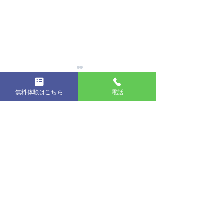
無料体験はこちら
電話
コメント
第19回発表会
コメントを追加…
コンクールに出
た