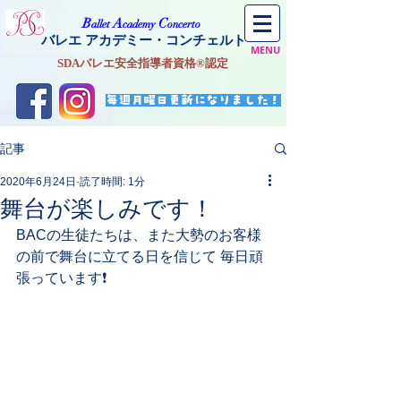
​B
A
C
allet
cademy
oncerto
バレエ アカデミー・コンチェルト
MENU
SDAバレエ安全指導者資格®認定
毎週月曜日更新になりました！
記事
2020年6月24日
読了時間: 1分
舞台が楽しみです！
BACの生徒たちは、また大勢のお客様
の前で舞台に立てる日を信じて 毎日頑
張っています❗️