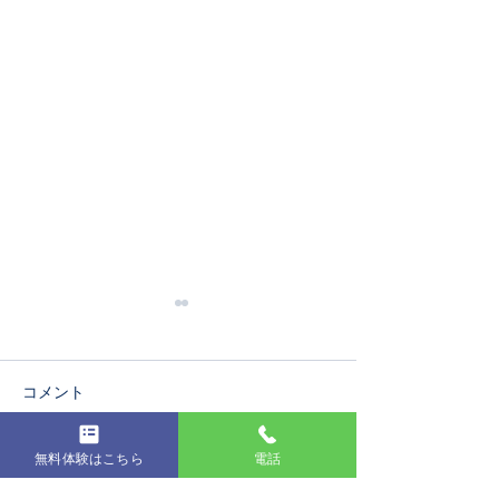
コメント
第19回発表会
無料体験はこちら
電話
コメントを追加…
コンクールに出