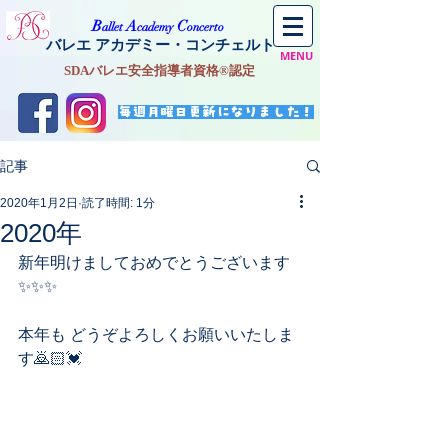
​B
A
C
allet
cademy
oncerto
バレエ アカデミー・コンチェルト
MENU
SDAバレエ安全指導者資格®認定
毎週月曜日更新になりました！
記事
2020年1月2日
読了時間: 1分
2020年
新年明けましておめでとうございます
✨✨✨
本年も どうぞよろしくお願いいたしま
す🙇🏻💓