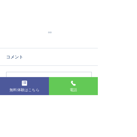
コメント
第19回発表会
コメントを追加…
コンクールに出
た
無料体験はこちら
電話