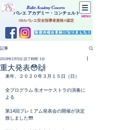
​B
A
C
allet
cademy
oncerto
バレエ アカデミー・コンチェルト
MENU
SDAバレエ安全指導者資格®認定
毎週月曜日更新になりました！
記事
2019年2月5日
読了時間: 1分
重大発表😳🙌
来年、２０２０年３月１５日（日）
全プログラム 生オーケストラの演奏に
よる
第14回プレミアム発表会の開催が決定
致しました❗️❗️❗️