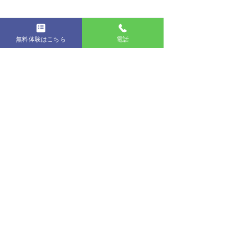
コメント
無料体験はこちら
電話
第19回発表会
コメントを追加…
コンクールに出
た