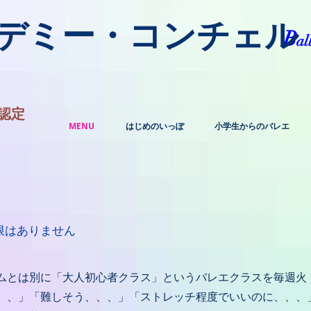
カデミー・コンチェル
​B
al
認定
MENU
はじめのいっぽ
小学生からのバレエ
限はありません
ムとは別に「大人初心者クラス」というバレエクラスを毎週火
、、」「難しそう、、、」「ストレッチ程度でいいのに、、、