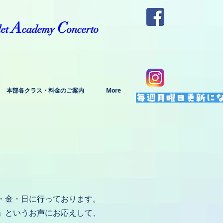
A
C
let
cademy
oncerto
本部各クラス・料金のご案内
More
毎週月曜日更新に
・金・日に行っております。
」というお声にお応えして、