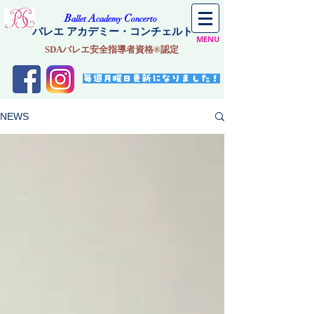
​B
A
C
allet
cademy
oncerto
バレエ アカデミー・コンチェルト
MENU
SDAバレエ安全指導者資格®認定
毎週月曜日更新になりました！
NEWS