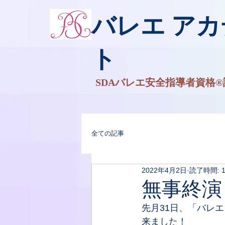
バレエ ア
ト
SDAバレエ安全指導者資格®
全ての記事
2022年4月2日
読了時間: 
無事終演
先月31日、「バレ
来ました！