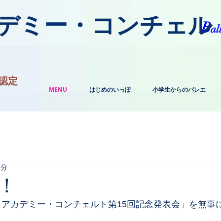
カデミー・コンチェル
​B
al
認定
MENU
はじめのいっぽ
小学生からのバレエ
1分
！
エ アカデミー・コンチェルト第15回記念発表会」を無事