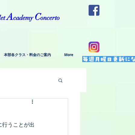
A
C
let
cademy
oncerto
本部各クラス・料金のご案内
More
毎週月曜日更新に
に行うことが出